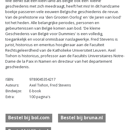
Wie denkt dat een klein land als België ook een 'kleine'
geschiedenis met zich meedraagt, heeft het mis! In dit handzame
boekje passeren vele eeuwen Belgische geschiedenis de revue.
Van de prehistorie via 'den Grooten Oorlog' en 'de Jaren van lood'
tot het heden. Alle belangrijke periodes, personen en
gebeurtenissen van België komen aan bod. 'De kleine
Geschiedenis van België voor Dummies' is een volledig,
toegankelijk en vooral onmisbaar naslagwerkje. Fred Stevens is
jurist, historicus en emeritus hoogleraar aan de Faculteit
Rechtsgeleerdheid van de Katholieke Universiteit Leuven. Axel
Tixhon is historicus, professor aan de Facultés Universitaires Notre-
Dame de la Paix in Namen en directeur van het departement
geschiedenis.
ISBN:
9789045354217
Auteurs:
Axel Tixhon, Fred Stevens
Bindwijze:
E-book
Extra:
100 pagina's
Bestel bij bol.com
Bestel bij bruna.nl